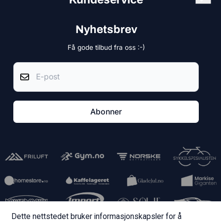
Hardangerveien 74  seksjon 5
© 2025 gym.no - Alle Rettigheter reservert.
Forsendelse og frakt
Nyhetsbrev
NESTTUN
Personvern - GDPR
Få gode tilbud fra oss :-)
Org. nr. 999528597
Blogg
E-post
Tlf:
45678910
Om oss
post@gym.no
Salgsbetingelser
Abonner
Bytte og retur
Dette nettstedet bruker informasjonskapsler for å