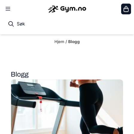
Hopp til innhold
Hjem
/
Blogg
Blogg