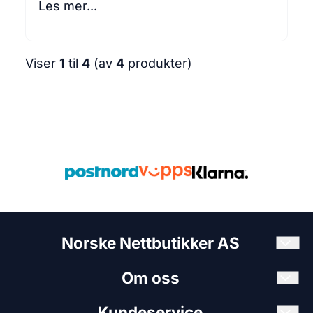
Les mer...
Viser
1
til
4
(av
4
produkter)
Norske Nettbutikker AS
Om oss
Gym.no - gymspesialisten på nett. Stort utvalg
treningsapparater og utstyr for hjemmetrening.
Norske Nettbutikker AS / Gym.no
Kundeservice