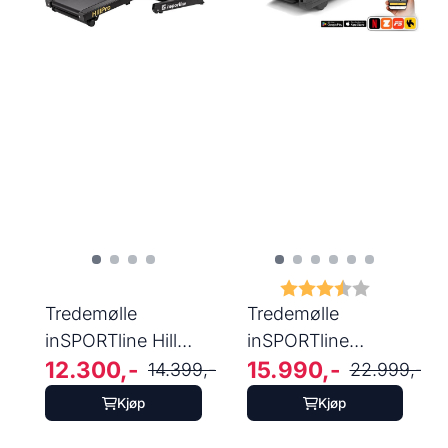
Karakter:
3.8 av 5 
Tredemølle
Tredemølle
inSPORTline Hill
inSPORTline
12.300,-
15.990,-
Pro
ZenRun 120 BEST
14.399,-
22.999,-
I TEST - ...
Kjøp
Kjøp