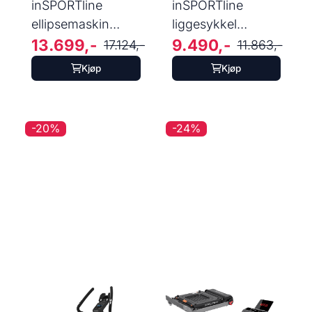
inSPORTline
inSPORTline
ellipsemaskin
liggesykkel
13.699,-
9.490,-
inCondi ET600i 8
Recumbent
17.124,-
11.863,-
kg ...
inCondi R60i
Kjøp
Kjøp
-20%
-24%