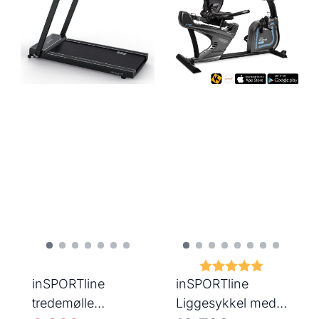
Karakter:
5.0 av 5 
inSPORTline
inSPORTline
tredemølle
Liggesykkel med