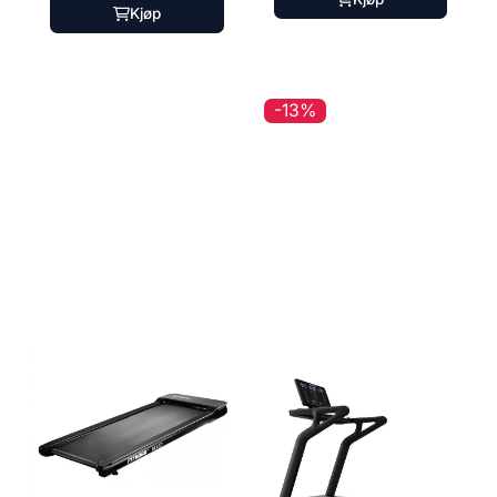
Kjøp
-13%