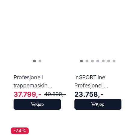
Profesjonell
inSPORTline
trappemaskin
Profesjonell
37.799,-
23.758,-
inSPORTline Stair
Klatremaskin
40.599,-
...
Verticon ...
Kjøp
Kjøp
-24%