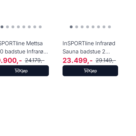
SPORTline Mettsa
InSPORTline Infrarød
0 badstue Infrarød
Sauna badstue 2
9.900,-
23.499,-
na til ...
personer
24.179,-
29.149,-
Kjøp
Kjøp