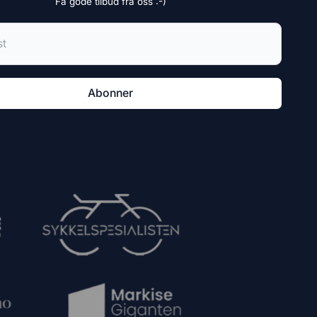
Få gode tilbud fra oss :-)
E-post
Abonner