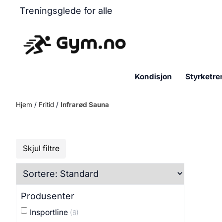
Hopp til innhold
Treningsglede for alle
Kondisjon
Styrketre
Hjem
/
Fritid
/
Infrarød Sauna
Skjul filtre
Produsenter
Insportline
(6)