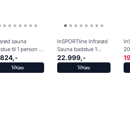
rarød sauna
InSPORTline Infrarød
In
stue til 1 person -
Sauna badstue 1
20
.824,-
22.999,-
1
tsa 100
person - ...
sau
Kjøp
Kjøp