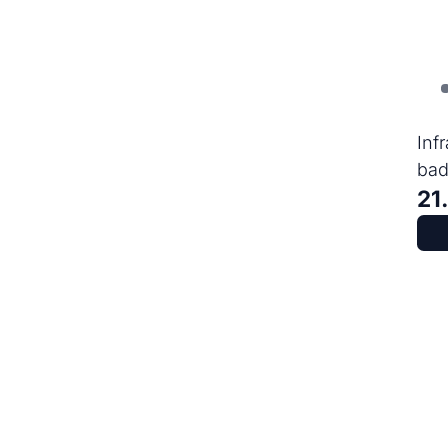
Inf
bad
21
Met