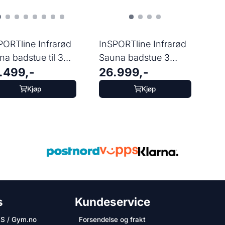
PORTline Infrarød
InSPORTline Infrarød
na badstue til 3
Sauna badstue 3
.499,-
26.999,-
soner ...
personer - ...
Kjøp
Kjøp
s
Kundeservice
AS / Gym.no
Forsendelse og frakt