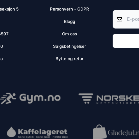
 seksjon 5
Personvern - GDPR
Blogg
8597
Om oss
10
Salgsbetingelser
no
Bytte og retur