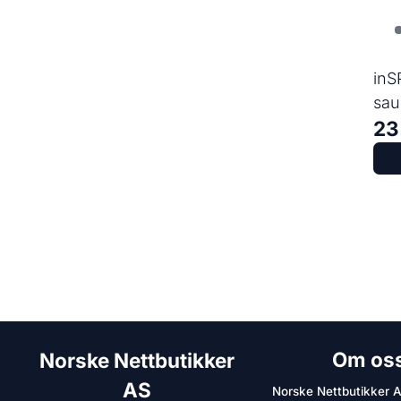
inS
sau
23
per
Om os
Norske Nettbutikker
AS
Norske Nettbutikker 