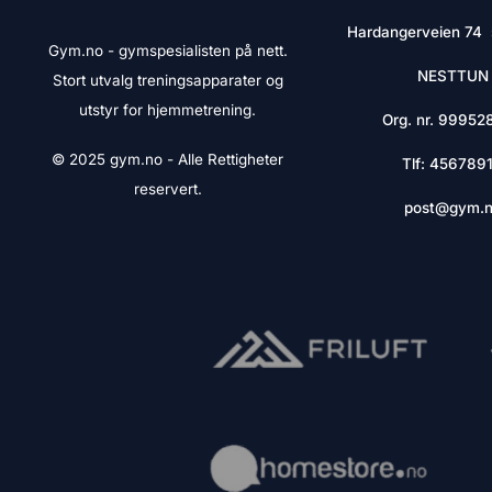
Hardangerveien 74 
Gym.no - gymspesialisten på nett.
NESTTUN
Stort utvalg treningsapparater og
utstyr for hjemmetrening.
Org. nr. 99952
© 2025 gym.no - Alle Rettigheter
Tlf:
456789
reservert.
post@gym.