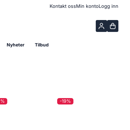
Kontakt oss
Min konto
Logg inn
Nyheter
Tilbud
8%
-19%