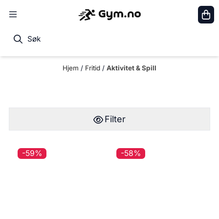
Hopp til innhold
Hjem
/
Fritid
/
Aktivitet & Spill
Filter
-59%
-58%