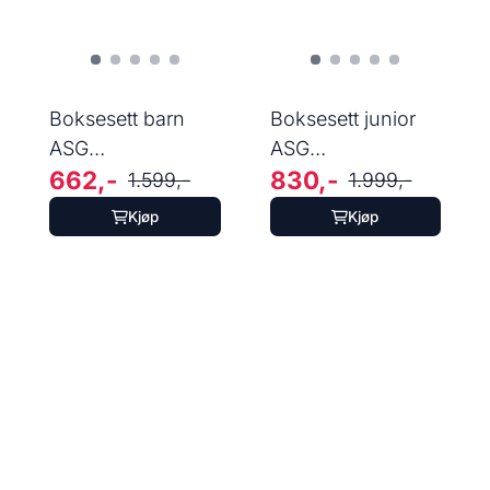
Boksesett barn
Boksesett junior
ASG
ASG
662,-
830,-
Boksebag+hansker,
Boksebag+hansker,
1.599,-
1.999,-
60 cm, 11 kg
80 cm, 15 ...
Kjøp
Kjøp