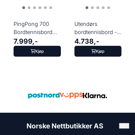
PingPong 700
Utendørs
Bordtennisbord
bordtennisbord -
7.999,-
4.738,-
for innendørs og
inSPORTline
...
OUTDOOR 200
Kjøp
Kjøp
Norske Nettbutikker AS