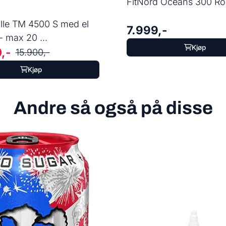
FitNord Oceans 300 R
lle TM 4500 S med el
7.999,-
- max 20 ...
Kjøp
,-
15.900,-
Kjøp
Andre så også på disse