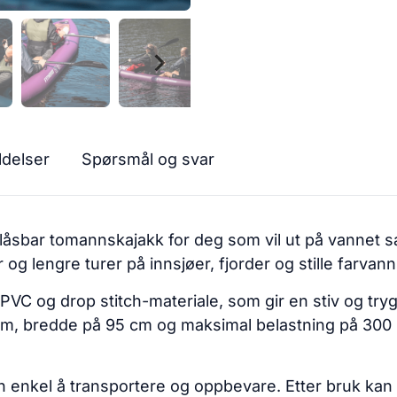
dobbelvirkende pumpe og bære-/op
99 x 60 cm Pakkevekt
delser
Spørsmål og svar
blåsbar tomannskajakk for deg som vil ut på vannet s
 og lengre turer på innsjøer, fjorder og stille farvann
k PVC og drop stitch-materiale, som gir en stiv og t
m, bredde på 95 cm og maksimal belastning på 300 kg
 enkel å transportere og oppbevare. Etter bruk kan