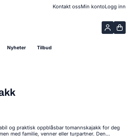
Kontakt oss
Min konto
Logg inn
Nyheter
Tilbud
jakk
tabil og praktisk oppblåsbar tomannskajakk for deg
en med familie, venner eller turpartner. Den