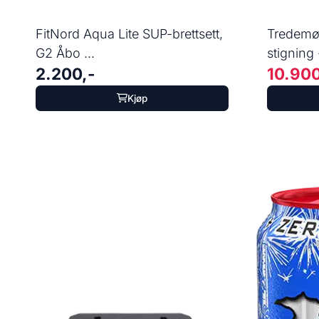
FitNord Aqua Lite SUP-brettsett,
Tredemø
G2 Åbo ...
stigning 
2.200,-
10.900
Kjøp