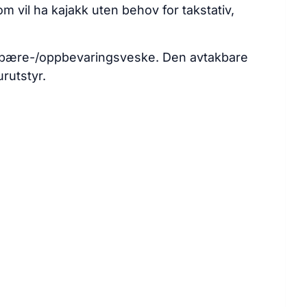
 vil ha kajakk uten behov for takstativ,
og bære-/oppbevaringsveske. Den avtakbare
urutstyr.