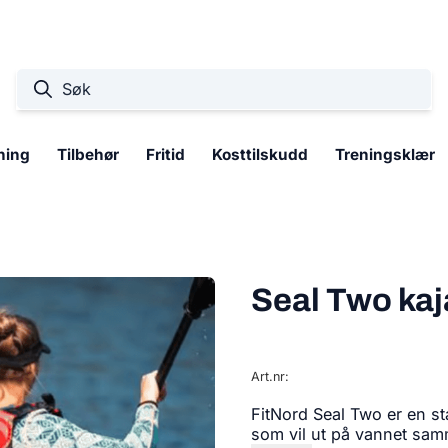
ning
Tilbehør
Fritid
Kosttilskudd
Treningsklær
Seal Two ka
Art.nr:
FitNord Seal Two er en s
som vil ut på vannet samm