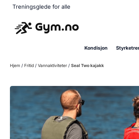
Hopp til innhold
Treningsglede for alle
Kondisjon
Styrketre
Hjem
/
Fritid
/
Vannaktiviteter
/
Seal Two kajakk