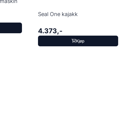
omaskin
Seal One kajakk
4.373,-
Kjøp