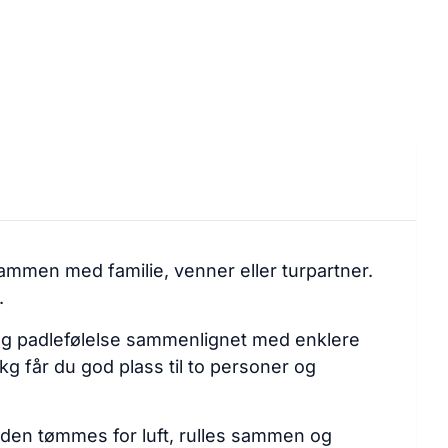
pbevaringsveske Pakkestørrelse: 32 x
: 25,6 kg
ammen med familie, venner eller turpartner.
.
rygg padlefølelse sammenlignet med enklere
 får du god plass til to personer og
 den tømmes for luft, rulles sammen og